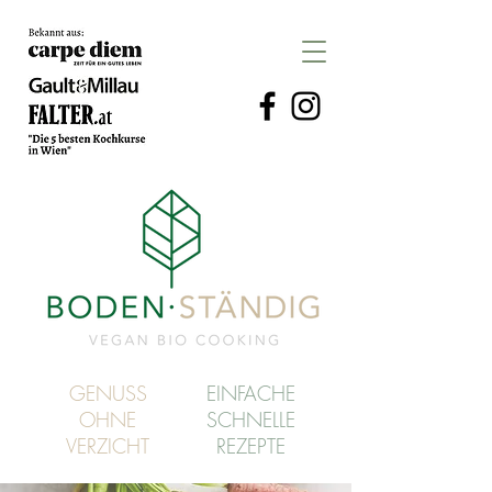
GENUSS
EINFACHE
OHNE
SCHNELLE
VERZICHT
REZEPTE