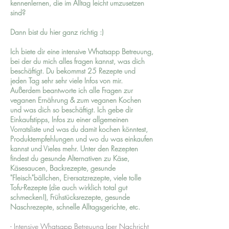
kennenlernen, die im Alltag leicht umzusetzen
sind?
Dann bist du hier ganz richtig :)
Ich biete dir eine intensive Whatsapp Betreuung,
bei der du mich alles fragen kannst, was dich
beschäftigt. Du bekommst 25 Rezepte und
jeden Tag sehr sehr viele Infos von mir.
Außerdem beantworte ich alle Fragen zur
veganen Ernährung & zum veganen Kochen
und was dich so beschäftigt. Ich gebe dir
Einkaufstipps, Infos zu einer allgemeinen
Vorratsliste und was du damit kochen könntest,
Produktempfehlungen und wo du was einkaufen
kannst und Vieles mehr.
Unter den Rezepten
findest du gesunde Alternativen zu Käse,
Käsesaucen, Backrezepte, gesunde
"Fleisch"bällchen, Ei-ersatzrezepte, viele tolle
Tofu-Rezepte (die auch wirklich total gut
schmecken!), Frühstücksrezepte, gesunde
Naschrezepte, schnelle Alltagsgerichte, etc.
- Intensive Whatsapp Betreuung (per Nachricht