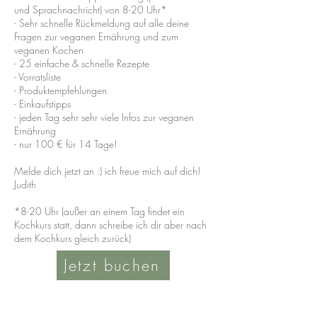
und Sprachnachricht) von 8-20 Uhr*
- Sehr schnelle Rückmeldung auf alle deine
Fragen zur veganen Ernährung und zum
veganen Kochen
- 25 einfache & schnelle Rezepte
- Vorratsliste
- Produktempfehlungen
- Einkaufstipps
- jeden Tag sehr sehr viele Infos zur veganen
Ernährung
- nur 100 € für 14 Tage!
Melde dich jetzt an :) ich freue mich auf dich!
Judith
*8-20 Uhr (außer an einem Tag findet ein
Kochkurs statt, dann schreibe ich dir aber nach
dem Kochkurs gleich zurück)
Jetzt buchen
Besuche mich auf Instagram und