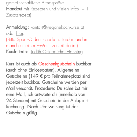
gemeinschaftliche Atmosphäre
Handout
mit Rezepten und vielen Infos (+ 1
Zusatzrezept)
Anmeldung:
kontakt@veganekochkurse.at
oder
hier
.
(Bitte Spam-Ordner checken. Leider landen
manche meiner
E-Mails zurzeit darin.)
Kursleiterin:
Judith Österreicher-Henning
Kurs ist auch als
Geschenkgutschein
buchbar
(auch ohne Einlösedatum). Allgemeine
Gutscheine (149 € pro Teilnahmeplatz) sind
jederzeit buchbar. Gutscheine werden per
Mail versandt. Prozedere: Du schreibst mir
eine Mail, ich antworte dir (innerhalb von
24 Stunden) mit Gutschein in der Anlage +
Rechnung. Nach Überweisung ist der
Gutschein gültig.
Besuche mich auf Instagram und
hole dir laufend neue