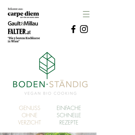
GENUSS
EINFACHE
OHNE
SCHNELLE
VERZICHT
REZEPTE