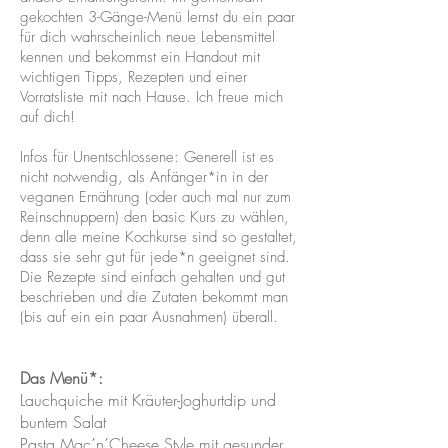
gekochten 3-Gänge-Menü lernst du ein paar
für dich wahrscheinlich neue Lebensmittel
kennen und bekommst ein Handout mit
wichtigen Tipps, Rezepten und einer
Vorratsliste mit nach Hause. Ich freue mich
auf dich!
Infos für Unentschlossene: Generell ist es
nicht notwendig, als Anfänger*in in der
veganen Ernährung (oder auch mal nur zum
Reinschnuppern) den basic Kurs zu wählen,
denn alle meine Kochkurse sind so gestaltet,
dass sie sehr gut für jede*n geeignet sind.
Die Rezepte sind einfach gehalten und gut
beschrieben und die Zutaten bekommt man
(bis auf ein ein paar Ausnahmen) überall.
Das Menü*:
Lauchquiche mit Kräuter-Joghurtdip und
buntem Salat
Pasta Mac´n´Cheese Style mit gesunder