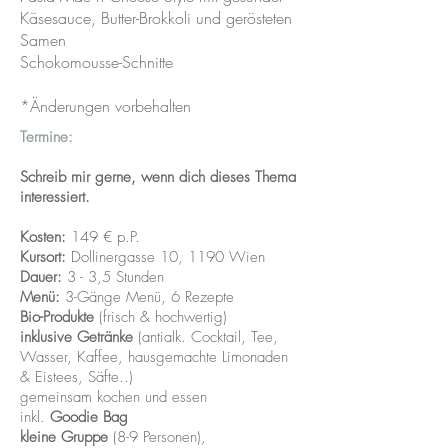
Käsesauce, Butter-Brokkoli und gerösteten
Samen
Schokomousse-Schnitte
*Änderungen vorbehalten
Termine:
Schreib mir gerne, wenn dich dieses Thema
interessiert.
Kosten:
149 € p.P.
Kursort:
Dollinergasse 10, 1190 Wien
Dauer:
3 - 3,5 Stunden
Menü:
3-Gänge Menü, 6 Rezepte
Bio-Produkte
(frisch & hochwertig)
inklusive Getränke
(antialk
. Cocktail, Tee,
Wasser, Kaffee, hausgemachte Limonaden
& Eistees, Säfte..)
gemeinsam kochen und essen
inkl.
Goodie Bag
kleine Gruppe
(8-9 Personen),